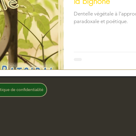
la bignone
Dentelle végétale à l’approche du cyclone BATSIRAI : une vision
paradoxale et poétique.
itique de confidentialité