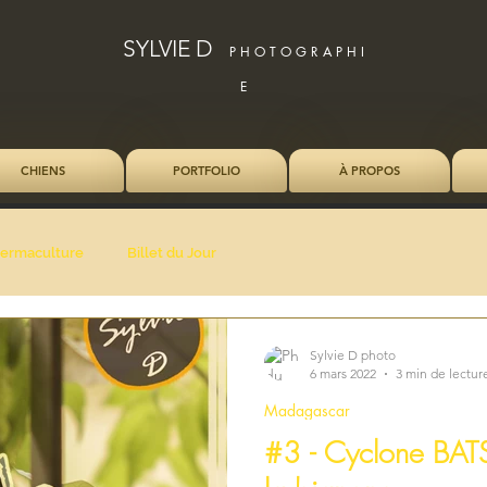
SYLVIE D
P H O T O G R A P H I
E
CHIENS
PORTFOLIO
À PROPOS
ermaculture
Billet du Jour
Sylvie D photo
6 mars 2022
3 min de lectur
Madagascar
#3 - Cyclone BATS