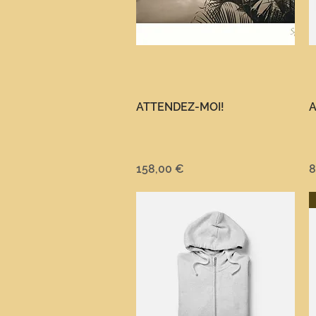
Aperçu rapide
ATTENDEZ-MOI!
A
Prix
P
158,00 €
8