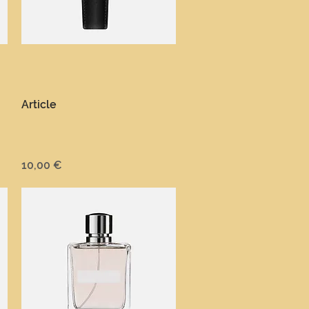
Aperçu rapide
Article
Prix
10,00 €