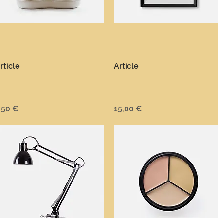
Aperçu rapide
Aperçu rapide
rticle
Article
rix
Prix
,50 €
15,00 €