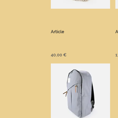
Aperçu rapide
Article
A
Prix
P
40,00 €
1