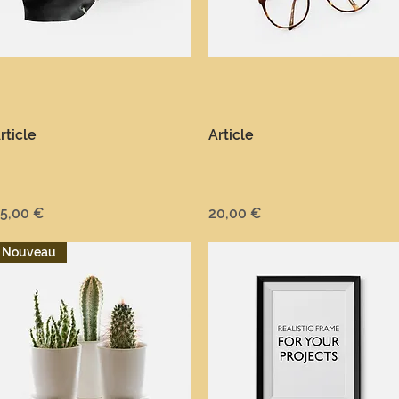
Aperçu rapide
Aperçu rapide
rticle
Article
rix
Prix
5,00 €
20,00 €
Nouveau