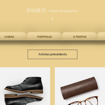
SYLVIE D
P H O T O G R A P H I
E
CHIENS
PORTFOLIO
À PROPOS
Articles précédents