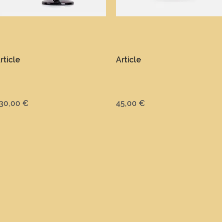
Aperçu rapide
Aperçu rapide
rticle
Article
rix
Prix
30,00 €
45,00 €