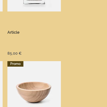
Aperçu rapide
Article
Prix
85,00 €
Promo