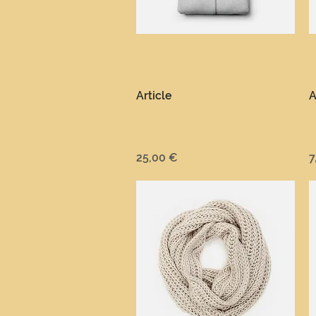
Aperçu rapide
Article
A
Prix
P
25,00 €
7