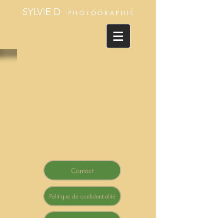
SYLVIE D
P H O T O G R A P H I E
Contact
Politique de confidentialité