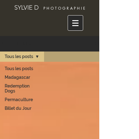
SYLVIE D
P H O T O G R A P H I E
BILLET du JOUR
Tous les posts
Tous les posts
Madagascar
Redemption
Dogs
Permaculture
Billet du Jour