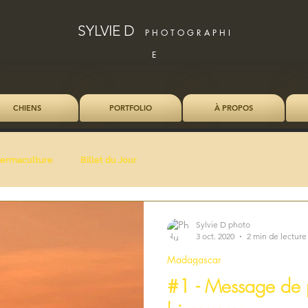
SYLVIE D
P H O T O G R A P H I
E
CHIENS
PORTFOLIO
À PROPOS
ermaculture
Billet du Jour
Sylvie D photo
3 oct. 2020
2 min de lecture
Madagascar
#1 - Message de p