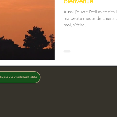
bienvenue
Aussi j’ouvre l’œil avec des
ma petite meute de chiens 
moi, s’étire,
itique de confidentialité