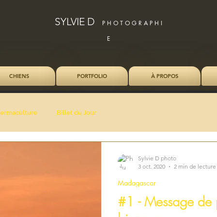
SYLVIE D
P H O T O G R A P H I
E
CHIENS
PORTFOLIO
À PROPOS
ermaculture
Billet du Jour
Sylvie D photo
3 oct. 2020
2 min de lecture
Madagascar
#1 - Message de p