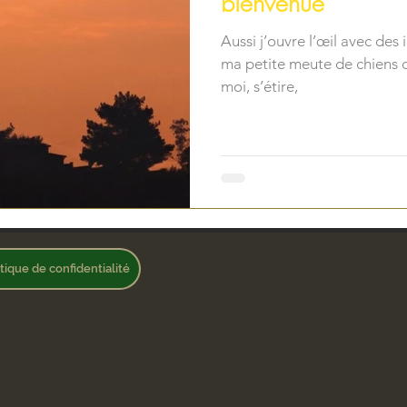
bienvenue
Aussi j’ouvre l’œil avec des
ma petite meute de chiens 
moi, s’étire,
itique de confidentialité